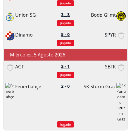
Jugado
Union SG
3
-
3
Bodø Glimt
Jugado
Dinamo
5
-
0
SPYR
Jugado
Miércoles, 5 Agosto 2026
AGF
2
-
1
SBFK
Jugado
Fenerbahçe
2
-
0
SK Sturm Graz
Jugado