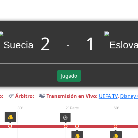
2
1
_
Jugado
o:
Árbitro:
Transmisión en Vivo:
UEFA TV
,
Disney
30'
2º Parte
60'