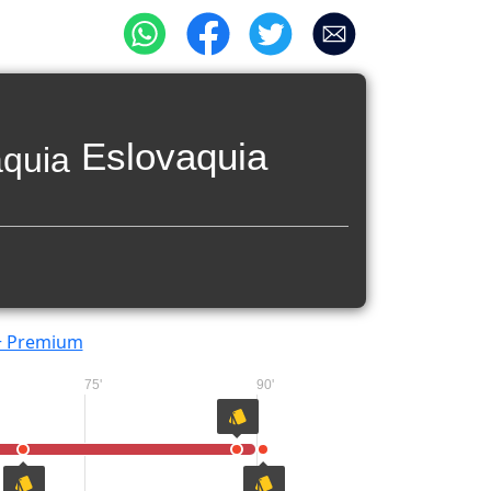
Eslovaquia
+ Premium
75'
90'