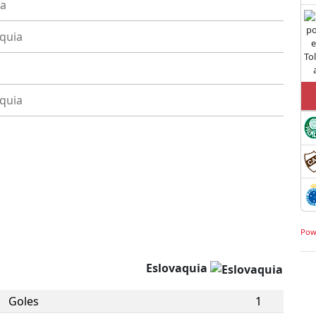
ia
quia
quia
Pow
Eslovaquia
Goles
1