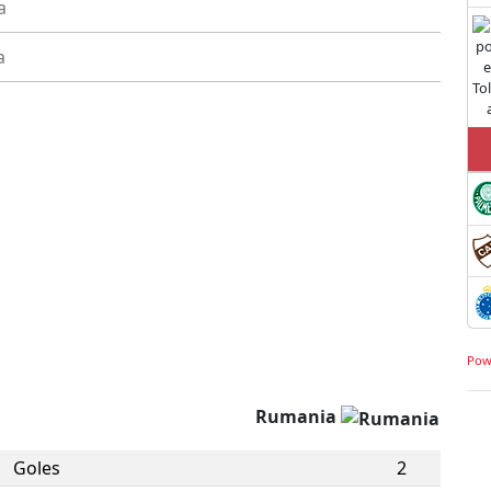
a
a
Pow
Rumania
Goles
2