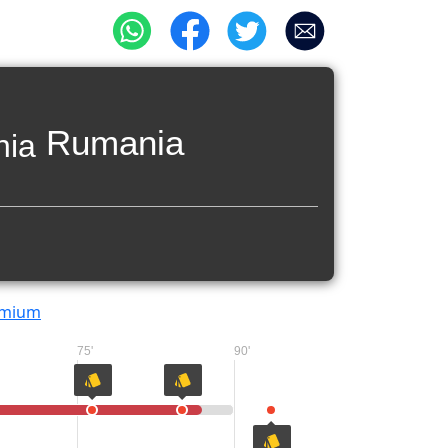
Rumania
emium
75'
90'