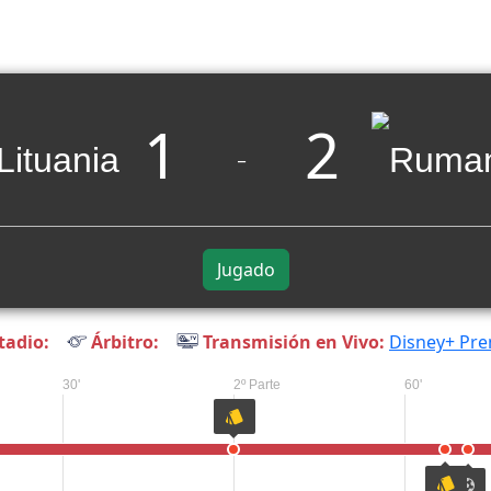
1
2
_
Jugado
tadio:
Árbitro:
Transmisión en Vivo:
Disney+ Pr
30'
2º Parte
60'