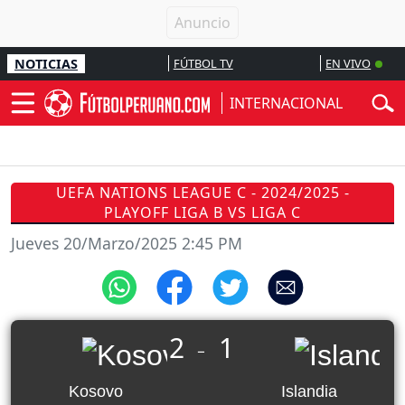
NOTICIAS
FÚTBOL TV
EN VIVO
INTERNACIONAL
UEFA NATIONS LEAGUE C - 2024/2025 -
PLAYOFF LIGA B VS LIGA C
Jueves 20/Marzo/2025 2:45 PM
2
1
_
Kosovo
Islandia