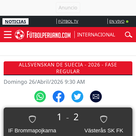
NOTICIAS
FÚTBOL TV
EN VIVO
INTERNACIONAL
ALLSVENSKAN DE SUECIA - 2026 - FASE
REGULAR
Domingo 26/Abril/2026 9:30 AM
1
2
_
IF Brommapojkarna
Västerås SK FK