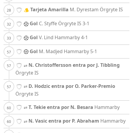
Tarjeta Amarilla
M. Dyrestam
Örgryte IS
Gol
C. Styffe
Örgryte IS
3-1
Gol
V. Lind
Hammarby
4-1
Gol
M. Madjed
Hammarby
5-1
N. Christoffersson entra por J. Tibbling
Örgryte IS
D. Hodzic entra por O. Parker-Premio
Örgryte IS
T. Tekie entra por N. Besara
Hammarby
N. Vasic entra por P. Abraham
Hammarby