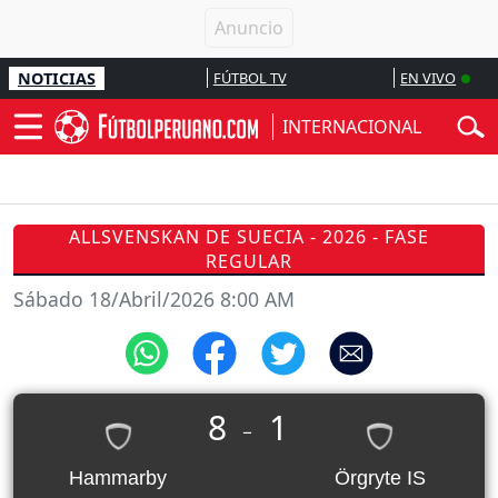
NOTICIAS
FÚTBOL TV
EN VIVO
INTERNACIONAL
ALLSVENSKAN DE SUECIA - 2026 - FASE
REGULAR
Sábado 18/Abril/2026 8:00 AM
8
1
_
Hammarby
Örgryte IS