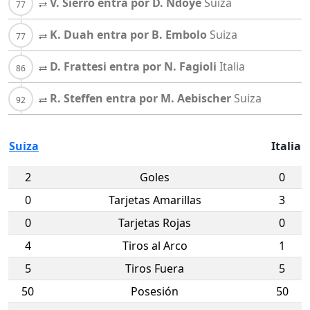
V. Sierro entra por D. Ndoye
Suiza
K. Duah entra por B. Embolo
Suiza
D. Frattesi entra por N. Fagioli
Italia
R. Steffen entra por M. Aebischer
Suiza
Suiza
Italia
2
Goles
0
0
Tarjetas Amarillas
3
0
Tarjetas Rojas
0
4
Tiros al Arco
1
5
Tiros Fuera
5
50
Posesión
50