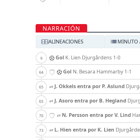
NARRACIÓN
ALINEACIONES
MINUTO 
Gol
K. Lien
Djurgårdens
1-0
Gol
N. Besara
Hammarby
1-1
J. Okkels entra por P. Aslund
Djurg
J. Asoro entra por B. Hegland
Djur
N. Persson entra por V. Lind
Ha
L. Hien entra por K. Lien
Djurgård