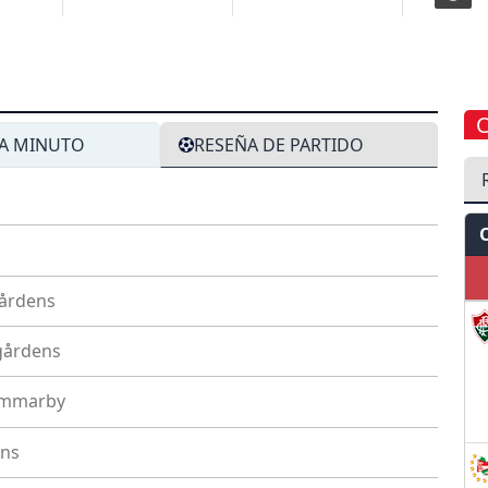
A MINUTO
RESEÑA DE PARTIDO
årdens
gårdens
mmarby
ens