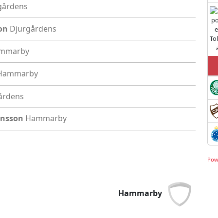
gårdens
on
Djurgårdens
mmarby
Hammarby
årdens
hansson
Hammarby
Pow
Hammarby