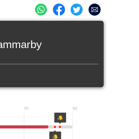
ammarby
75'
90'