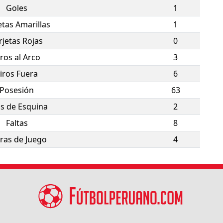
Goles
1
etas Amarillas
1
rjetas Rojas
0
iros al Arco
3
iros Fuera
6
Posesión
63
os de Esquina
2
Faltas
8
ras de Juego
4