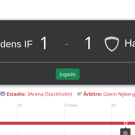
1
1
H
_
Jugado
Estadio:
3Arena (Stockholm)
Árbitro:
Glenn Nyberg
30'
2º Parte
60'