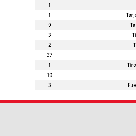
1
1
Tarj
0
Ta
3
T
2
T
37
1
Tir
19
3
Fue