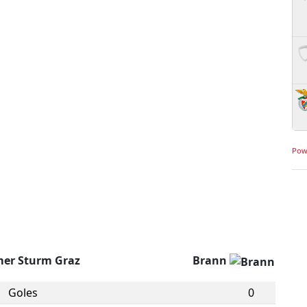
Pow
mer Sturm Graz
Brann
Goles
0