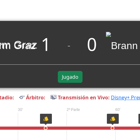
1
0
rm Graz
_
Jugado
tadio:
Árbitro:
Transmisión en Vivo:
Disney+ Pr
30'
2º Parte
60'