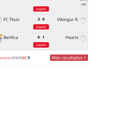
Jugado
FC Thun
3
0
Vikingur R.
-
Jugado
Benfica
6
1
Hearts
-
Jugado
Más resultados +
ered by