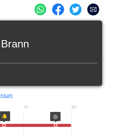
Brann
emium
75'
90'