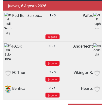
Jueves, 6 Agosto 2026
Red Bull Salzburg
1
0
Pafos
-
Jugado
PAOK
0
1
Anderlecht
-
Jugado
FC Thun
3
0
Vikingur R.
-
Jugado
Benfica
6
1
Hearts
-
Jugado