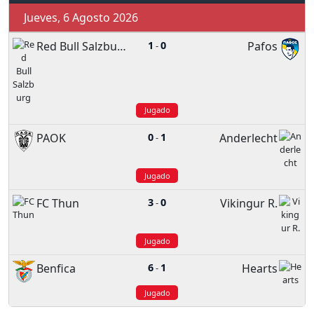
Jueves, 6 Agosto 2026
Red Bull Salzburg
1
0
Pafos
-
Jugado
PAOK
0
1
Anderlecht
-
Jugado
FC Thun
3
0
Vikingur R.
-
Jugado
Benfica
6
1
Hearts
-
Jugado