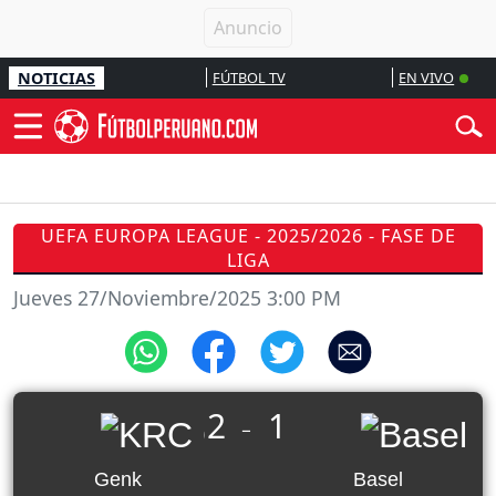
NOTICIAS
FÚTBOL TV
EN VIVO
UEFA EUROPA LEAGUE - 2025/2026 - FASE DE
LIGA
Jueves 27/Noviembre/2025 3:00 PM
2
1
_
Genk
Basel