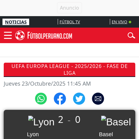
NOTICIAS
FÚTBOL TV
EN VIVO
UEFA EUROPA LEAGUE - 2025/2026 - FASE DE
LIGA
Jueves 23/Octubre/2025 11:45 AM
2
0
_
Lyon
Basel