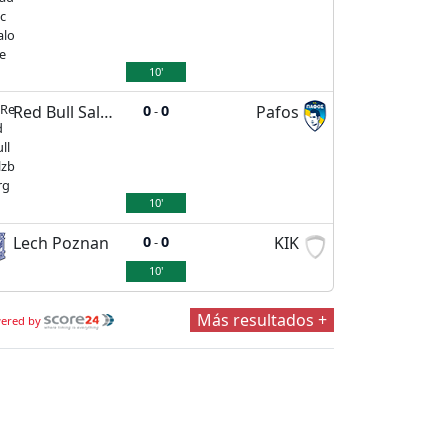
10'
Red Bull Salzburg
0
0
Pafos
-
10'
Lech Poznan
0
0
KIK
-
10'
Más resultados +
ered by