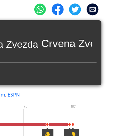
Crvena Zvezda
um
,
ESPN
75'
90'