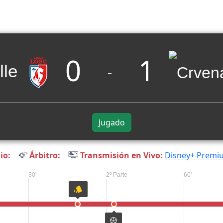
0
1
lle
_
Jugado
io:
Árbitro:
Transmisión en Vivo:
Disney+ Premi
30'
2º Parte
60'