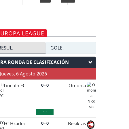
EUROPA LEAGUE
RESUL.
GOLE.
3RA RONDA DE CLASIFICACIÓN
ueves, 6 Agosto 2026
Lincoln FC
0
0
Omonia
-
10'
FC Hradec
0
0
Besiktas
-