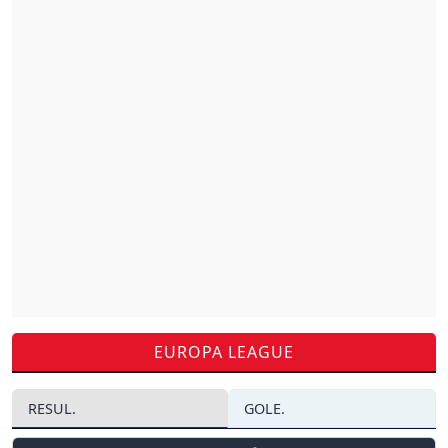
EUROPA LEAGUE
RESUL.
GOLE.