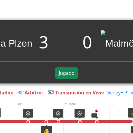
3
0
_
Jugado
tadio:
Árbitro:
Transmisión en Vivo:
Disney+ Pr
30'
2º Parte
60'