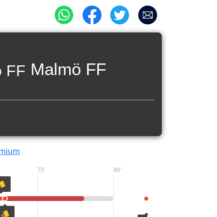
Malmö FF
emium
75'
90'