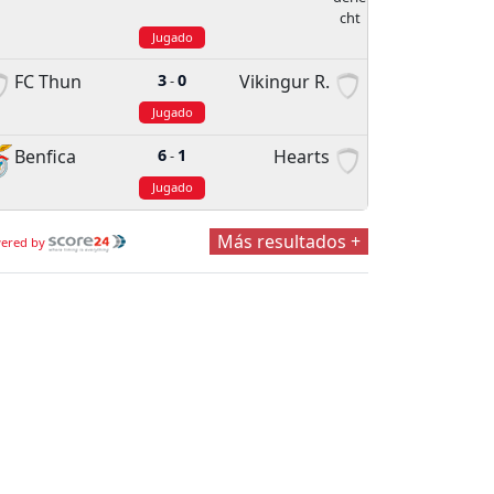
Jugado
FC Thun
3
0
Vikingur R.
-
Jugado
Benfica
6
1
Hearts
-
Jugado
Más resultados +
ered by