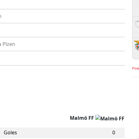
n
a Plzen
Pow
Malmö FF
Goles
0