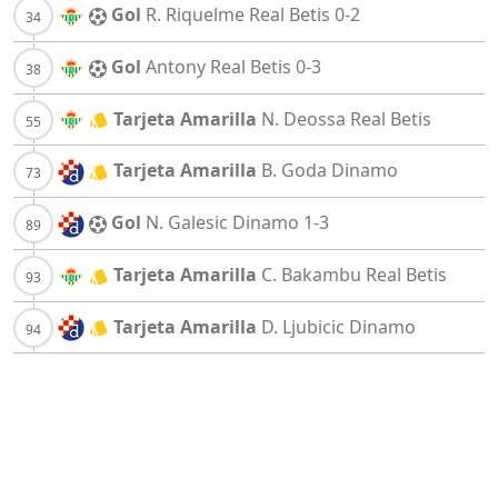
Gol
R. Riquelme
Real Betis
0-2
Gol
Antony
Real Betis
0-3
Tarjeta Amarilla
N. Deossa
Real Betis
Tarjeta Amarilla
B. Goda
Dinamo
Gol
N. Galesic
Dinamo
1-3
Tarjeta Amarilla
C. Bakambu
Real Betis
Tarjeta Amarilla
D. Ljubicic
Dinamo