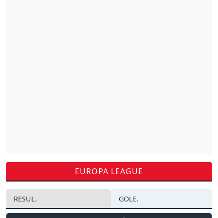
EUROPA LEAGUE
RESUL.
GOLE.