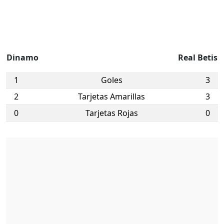
Dinamo
Real Betis
1
Goles
3
2
Tarjetas Amarillas
3
0
Tarjetas Rojas
0