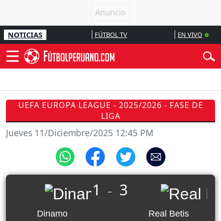
NOTICIAS
FÚTBOL TV
EN VIVO
UEFA EUROPA LEAGUE - 2025/2026 - FASE DE
LIGA
Jueves 11/Diciembre/2025 12:45 PM
1
3
_
Dinamo
Real Betis