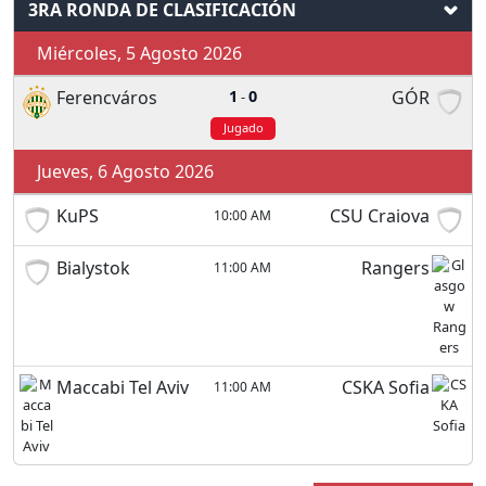
3RA RONDA DE CLASIFICACIÓN
Miércoles, 5 Agosto 2026
Ferencváros
1
0
GÓR
-
Jugado
Jueves, 6 Agosto 2026
KuPS
CSU Craiova
10:00 AM
Bialystok
Rangers
11:00 AM
Maccabi Tel Aviv
CSKA Sofia
11:00 AM