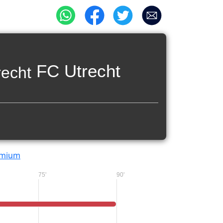
FC Utrecht
emium
75'
90'