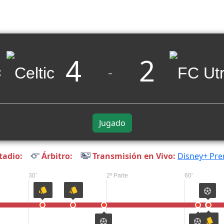
4
2
c
_
Jugado
tadio:
Árbitro:
Transmisión en Vivo:
Disney+ Pr
30'
2º Parte
60'