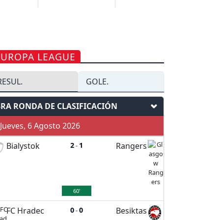
EUROPA LEAGUE
RESUL.
GOLE.
3RA RONDA DE CLASIFICACIÓN
ueves, 6 Agosto 2026
Bialystok
2
1
Rangers
-
60'
FC Hradec
0
0
Besiktas
-