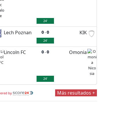
24'
Lech Poznan
0
0
KIK
-
24'
Lincoln FC
0
0
Omonia
-
24'
Más resultados +
ered by