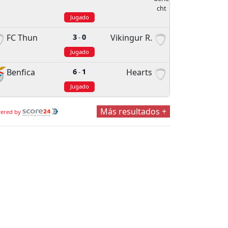
Jugado
FC Thun
3
0
Vikingur R.
-
Jugado
Benfica
6
1
Hearts
-
Jugado
Más resultados +
ered by