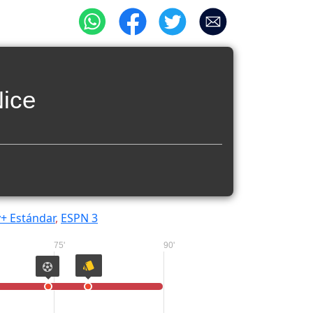
ice
+ Estándar
,
ESPN 3
75'
90'