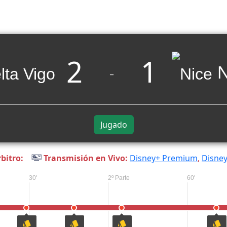
2
1
N
_
Jugado
bitro:
Transmisión en Vivo:
Disney+ Premium
,
Disney
30'
2º Parte
60'