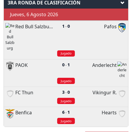
3RA RONDA DE CLASIFICACIÓN
Jueves, 6 Agosto 2026
Red Bull Salzburg
1
0
Pafos
-
Jugado
PAOK
0
1
Anderlecht
-
Jugado
FC Thun
3
0
Vikingur R.
-
Jugado
Benfica
6
1
Hearts
-
Jugado