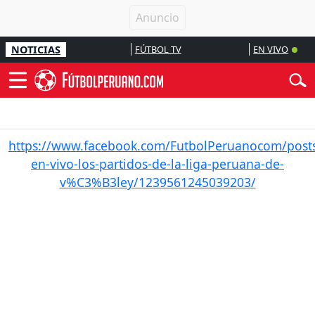
NOTICIAS
FÚTBOL TV
EN VIVO
https://www.facebook.com/FutbolPeruanocom/posts/
en-vivo-los-partidos-de-la-liga-peruana-de-
v%C3%B3ley/1239561245039203/