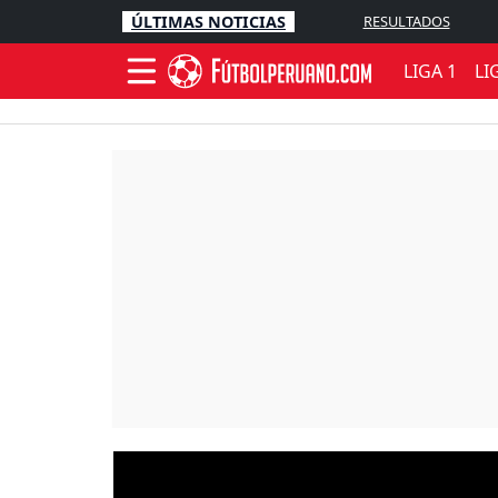
ÚLTIMAS NOTICIAS
RESULTADOS
LIGA 1
LI