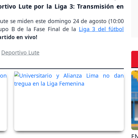
rtivo Lute por la Liga 3: Transmisión en
Lute se miden este domingo 24 de agosto (10:00
upo B de la Fase Final de la
Liga 3 del fútbol
artido en vivo!
,
Deportivo Lute
EN