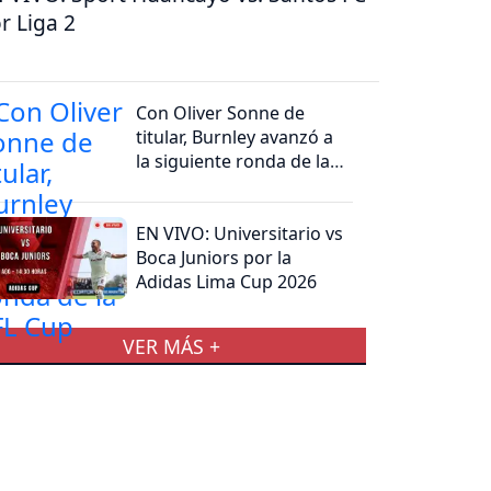
r Liga 2
Con Oliver Sonne de
titular, Burnley avanzó a
la siguiente ronda de la
EFL Cup
EN VIVO: Universitario vs
Boca Juniors por la
Adidas Lima Cup 2026
VER MÁS +