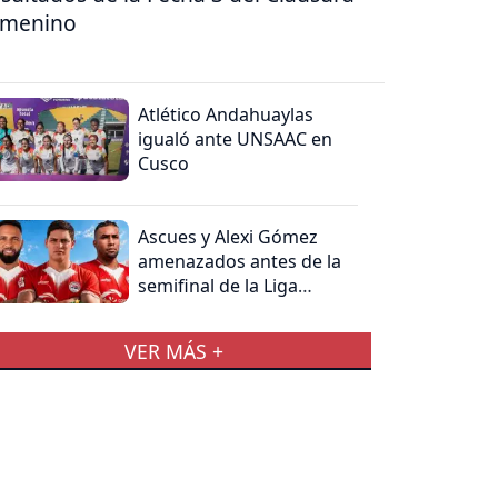
emenino
Atlético Andahuaylas
igualó ante UNSAAC en
Cusco
Ascues y Alexi Gómez
amenazados antes de la
semifinal de la Liga
Departamental de La
Libertad
VER MÁS +