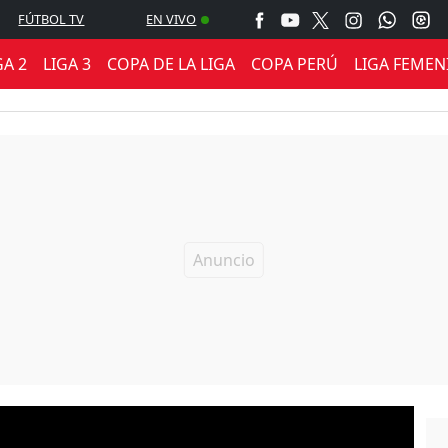
FÚTBOL TV
EN VIVO
GA 2
LIGA 3
COPA DE LA LIGA
COPA PERÚ
LIGA FEMEN