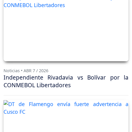
Noticias • ABR 7 / 2026
Independiente Rivadavia vs Bolívar por la
CONMEBOL Libertadores