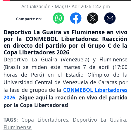
Actualización
•
Mar, 07 Abr 2026 1:42 pm
Comparte en:
Deportivo La Guaira vs Fluminense en vivo
por la CONMEBOL Libertadores: Reacción
en directo del partido por el Grupo C de la
Copa Libertadores 2026
Deportivo La Guaira (Venezuela) y Fluminense
(Brasil) se miden este martes 7 de abril (17:00
horas de Perú) en el Estadio Olímpico de la
Universidad Central de Venezuela de Caracas por
la fase de grupos de la
CONMEBOL Libertadores
2026
.
¡Sigue aquí la reacción en vivo del partido
por la Copa Libertadores!
TAGS:
Copa Libertadores
,
Deportivo La Guaira
,
Fluminense