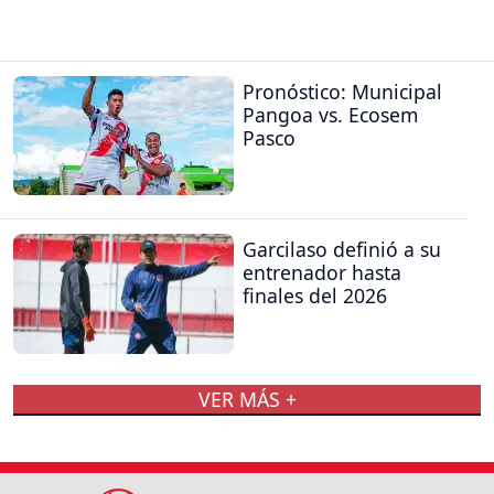
Pronóstico: Municipal
Pangoa vs. Ecosem
Pasco
Garcilaso definió a su
entrenador hasta
finales del 2026
VER MÁS +