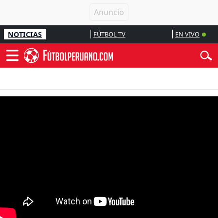
NOTICIAS
FÚTBOL TV
EN VIVO