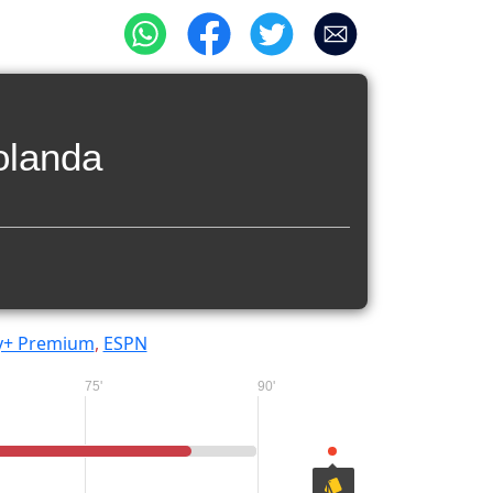
olanda
y+ Premium
,
ESPN
75'
90'