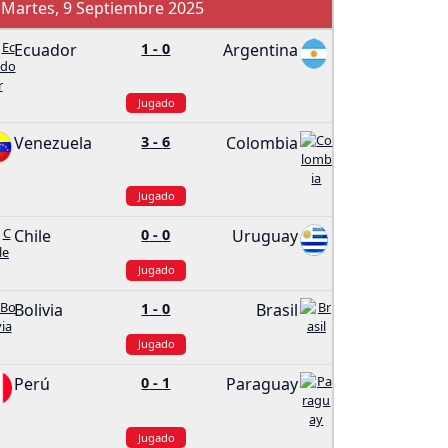
Martes, 9 Septiembre 2025
Ecuador
1
-
0
Argentina
Jugado
Venezuela
3
-
6
Colombia
Jugado
Chile
0
-
0
Uruguay
Jugado
Bolivia
1
-
0
Brasil
Jugado
Perú
0
-
1
Paraguay
Jugado