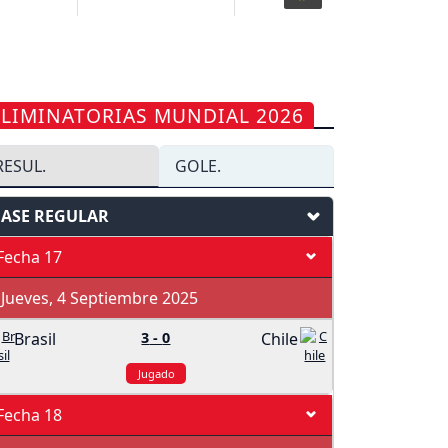
ELIMINATORIAS MUNDIAL 2026
RESUL.
GOLE.
FASE REGULAR
Fecha 17
Jueves, 4 Septiembre 2025
Brasil
3
-
0
Chile
Jugado
Fecha 18