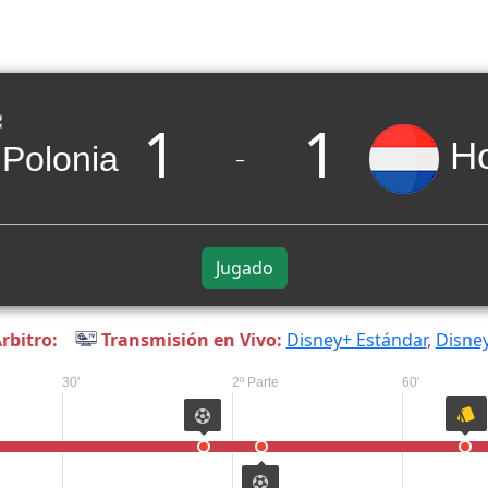
1
1
H
_
Jugado
rbitro:
Transmisión en Vivo:
Disney+ Estándar
,
Disne
30'
2º Parte
60'