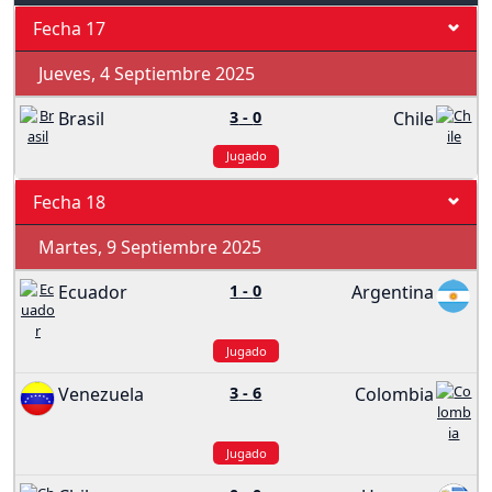
Fecha 17
Jueves, 4 Septiembre 2025
Brasil
3
-
0
Chile
Jugado
Fecha 18
Martes, 9 Septiembre 2025
Ecuador
1
-
0
Argentina
Jugado
Venezuela
3
-
6
Colombia
Jugado