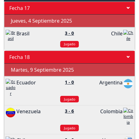
Fecha 17
Jueves, 4 Septiembre 2025
Brasil
3
-
0
Chile
Jugado
Fecha 18
Martes, 9 Septiembre 2025
Ecuador
1
-
0
Argentina
Jugado
Venezuela
3
-
6
Colombia
Jugado