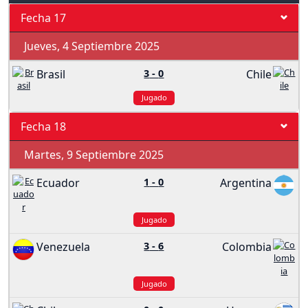
Fecha 17
Jueves, 4 Septiembre 2025
Brasil
3
-
0
Chile
Jugado
Fecha 18
Martes, 9 Septiembre 2025
Ecuador
1
-
0
Argentina
Jugado
Venezuela
3
-
6
Colombia
Jugado