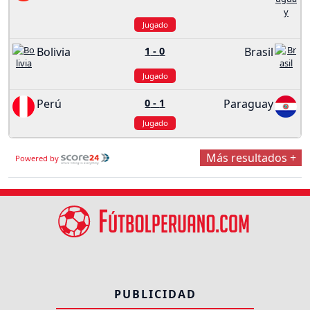
Jugado
Bolivia
1
-
0
Brasil
Jugado
Perú
0
-
1
Paraguay
Jugado
Más resultados +
Powered by
PUBLICIDAD