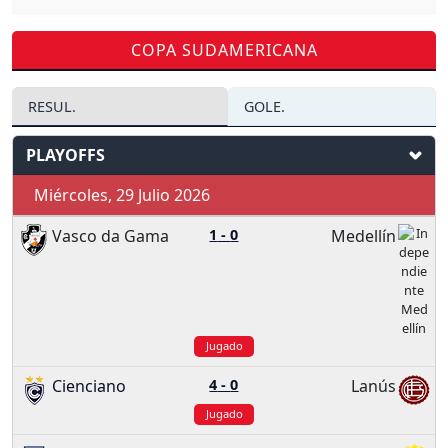
COPA SUDAMERICANA
RESUL.
GOLE.
PLAYOFFS
Miércoles, 29 Julio 2026
Vasco da Gama
1
-
0
Medellín
Jugado
Cienciano
4
-
0
Lanús
Jugado