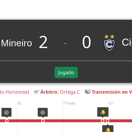
2
0
Ci
_
Jugado
o Horizonte)
Árbitro:
Ortega C
Transmisión en V
30'
2º Parte
60'