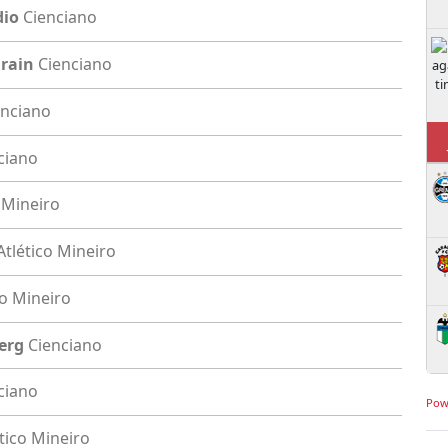
dio
Cienciano
rain
Cienciano
enciano
J
ciano
 Mineiro
Atlético Mineiro
co Mineiro
erg
Cienciano
ciano
Pow
tico Mineiro