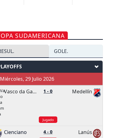
COPA SUDAMERICANA
RESUL.
GOLE.
PLAYOFFS
iércoles, 29 Julio 2026
Vasco da Gama
1
-
0
Medellín
Jugado
Cienciano
4
-
0
Lanús