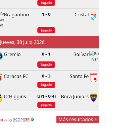
Jugado
Bragantino
1
-
0
Cristal
Jugado
ueves, 30 Julio 2026
Gremio
0
-
1
Bolívar
Jugado
Caracas FC
0
-
3
Santa Fe
Jugado
O'Higgins
(3)1
-
0(4)
Boca Juniors
Jugado
Más resultados +
ered by