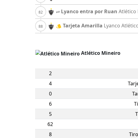
Lyanco entra por Ruan
Atlético
Tarjeta Amarilla
Lyanco
Atlétic
Atlético Mineiro
2
4
Tarj
0
Ta
6
T
5
T
62
8
Tir