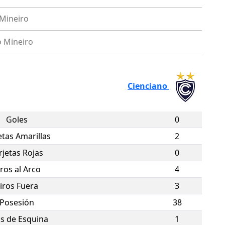
 Mineiro
o Mineiro
Cienciano
Goles
0
etas Amarillas
2
rjetas Rojas
0
iros al Arco
4
iros Fuera
3
Posesión
38
os de Esquina
1