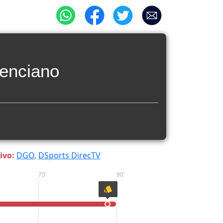
enciano
ivo:
DGO
,
DSports DirecTV
75'
90'