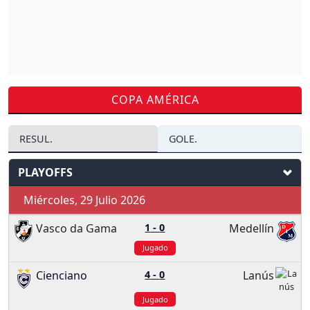
COPA AMÉRICA
RESUL.
GOLE.
PLAYOFFS
Miércoles, 29 Julio 2026
Vasco da Gama
1
-
0
Medellín
Jugado
Cienciano
4
-
0
Lanús
Jugado