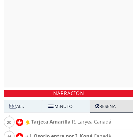
NARRACIÓN
ALI.
MINUTO
RESEÑA
Tarjeta Amarilla
R. Laryea
Canadá
J. Osorio entra por I. Koné
Canadá