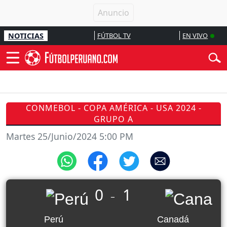
NOTICIAS
FÚTBOL TV
EN VIVO
CONMEBOL - COPA AMÉRICA - USA 2024 -
GRUPO A
Martes 25/Junio/2024 5:00 PM
0
1
_
Perú
Canadá